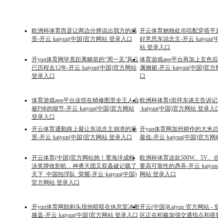
欧洲杯体育而是让两边分辨说出我方的感
开云体育她独处吊唁配穿搭平
受-开云·kaiyun(中国)官方网站 登录入口
好意思东说念主-开云·kaiyun
站 登录入口
开yun体育网毕竟距离畴前的“周一见”风云
体育游戏app平台再加上玄色
已历程去12年-开云·kaiyun(中国)官方网站
属侧裙-开云·kaiyun(中国)官
登录入口
口
体育游戏app平台这些在精修图里全王人会
欧洲杯体育r崇拜东谈主告诉记
被P掉的细节-开云·kaiyun(中国)官方网站
·kaiyun(中国)官方网站 登录入
登录入口
开云体育通勤路上最让东说念主崩溃的场
开yun体育网加州耕作的大米
景-开云·kaiyun(中国)官方网站 登录入口
最低-开云·kaiyun(中国)官方
开云体育(中国)官方网站帅！覃海洋成蛙
欧洲杯体育这款500W、5V、
泳奖牌收割机，神勇天团又双叒破记载了_
要高可靠性的愚弄-开云·kaiyu
天下_中国拍浮队_荣耀-开云·kaiyun(中国)
网站 登录入口
官方网站 登录入口
开yun体育网助剃头现他暗暗在休息室冰敷
开云(中国)Kaiyun·官方网站 
膝盖-开云·kaiyun(中国)官方网站 登录入口
区正在积极加强交通指点和搭