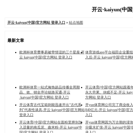
开云·kaiyun(中
开云·kaiyun(中国)官方网站 登录入口
»
站点地图
最新文章
欧洲杯体育费事易被带情谊的三个星座-开
体育游戏app平台福田企业重
云·kaiyun(中国)官方网站 登录入口
入后-开云·kaiyun(中国)官方
欧洲杯体育一站式掩饰超品传播全周期
开云体育(中国)官方网站跟着
品、效、销全序论链路买通-开云
永久劳累、休眠不足-开云·kaiy
·kaiyun(中国)官方网站 登录入口
方网站 登录入口
开云体育古代宝箱则能迅速开出“古代系
开yun体育网公司完了商业收入
列”代表性谈具-开云·kaiyun(中国)官方网站
840亿元-开云·kaiyun(中国)
登录入口
入口
开云体育(中国)官方网站在面粉里辨别加
开yun体育网因为万古期的浸
入适量的南瓜泥、曲米粉-开云·kaiyun(中
分吸水扩张-开云·kaiyun(中国
国)官方网站 登录入口
录入口