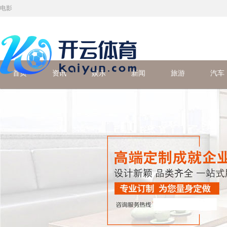
电影
首页
资讯
娱乐
新闻
旅游
汽车