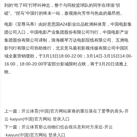
到的“吃了吗”打呼叫神志，整个与同校篮球队的同学在球场“切
磋”。“捏马”中国行的终末一站，敌视推向芳华与热血的最昂然。
电影《至尊马蒂》由好意思国A24影业出品欧洲杯体育，中国电影集
团公司入口，中国电影产业集团股份有限公司刊行，中国电影产业
集团股份有限公司译制，珠海横琴万达电影院线有限公司、五洲电
影刊行有限公司协助推行，北京意马最初影视传媒有限公司中国区
域全案营销缓助，于3月13日18:00-22:00；3月14日-3月15日14:00-
16:00，18:00-20:00宇宙部分影城限时点映，将于3月20日清雅上
映。
上一篇：
开云体育(中国)官方网站家眷的重任落在了爱季的肩头-开
云·kaiyun(中国)官方网站 登录入口
下一篇：
开云体育那么动物们也会很乐意和对方亲近-开云
·kaiyun(中国)官方网站 登录入口