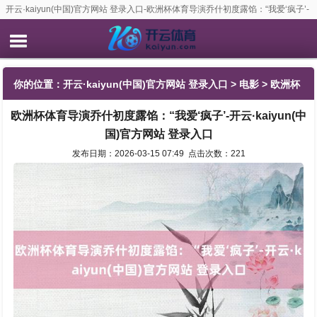
开云·kaiyun(中国)官方网站 登录入口-欧洲杯体育导演乔什初度露馅：“我爱‘疯子’-
开云·kaiyun(中国)官方网站 登录入口
你的位置：
开云·kaiyun(中国)官方网站 登录入口
>
电影
> 欧洲杯
欧洲杯体育导演乔什初度露馅：“我爱‘疯子’-开云·kaiyun(中
体育导演乔什初度露馅：“我爱‘疯子’-开云·kaiyun(中国)官方网站
国)官方网站 登录入口
登录入口
发布日期：2026-03-15 07:49 点击次数：221