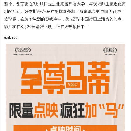
整个。甜茶更在3月11日走进北京番邦语大学，与现场师生超近距离
斟酌互动。好友斯蒂芬·马布里惊喜亮相，两东说念主与同学们进行
篮球赛，在芳华浓烈的容或声中，为“捏马”中国行画上滚热的句点。
影片将在3月20日清雅上映，正在火热预售中！
&nbsp;