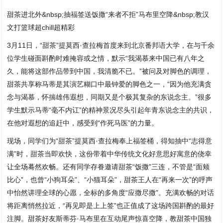
甜茶进北外&nbsp;抽福签送饭撒“来者不拒”马布里空降&nbsp;教汉
文打篮球超chill超精彩
3月11日，“甜茶”提莫西·查拉梅首度来到北京番邦语大学，在与千余
位学生碰面斟酌时难掩容或之情，默示“我渴慕来中国已有八年之
久，能将这部作品带到中国，我清脆不已。”被问及对脚色的调理，
甜茶共享称马蒂是其演艺糊口中最钟爱的脚色之一，“因为他充满贪
念与渴慕，怀揣雄伟遐想，同期又是个极其复杂的东说念主。”很多
学生默示马蒂“毫不内讧”的精神景况尽头引起年青东说念主的共识，
在他对遐想的追赶中，感受到“作死马医”的力量。
现场，同学们为“甜茶”提莫西·查拉梅奉上福签桶，得知抽中“志得意
满”时，甜茶当即欢快，这份带着中华传统文化好意思好寓意的侥幸
让全场蓦然欢畅。还有同学存眷邀请甜茶“饭撒”三连，不管是“面颊
比心”，也曾“小狗耳朵”、“小猫耳朵”，甜茶王人在“再来一次”的呼声
中怡然讲理全球的心愿，全标的多角度“应撒尽撒”。充满欢畅的对话
将距离悄然拉近，“再见即是上上签”也正值成了这场跨国斟酌的最好
注脚。甜茶好友斯蒂芬·马布里在互动尾声惊喜空降，教甜茶中国独