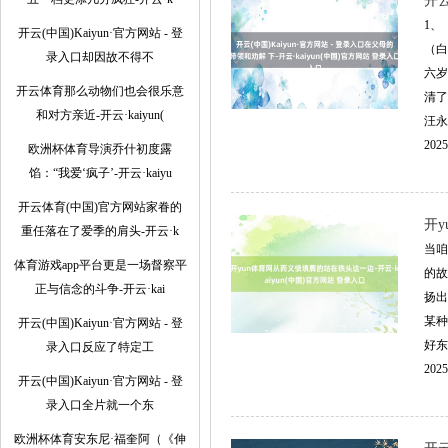
开云
1、
开云(中国)Kaiyun·官方网站 - 登
（白
录入口却因故不得不
六岁
开云体育那么动物们也会很乐意
清了
和对方亲近-开云·kaiyun(
汪永
2025
欧洲杯体育导演乔什初度露
馅：“我爱‘疯子’-开云·kaiyu
开云体育(中国)官方网站家眷的
开y
重任落在了爱季的肩头-开云·k
当咱
体育游戏app平台更是一场督察平
的故
正与信念的斗争-开云·kai
扬出
某种
开云(中国)Kaiyun·官方网站 - 登
好东
录入口反应了特定工
2025
开云(中国)Kaiyun·官方网站 - 登
录入口全片就一个东
欧洲杯体育安东尼·福奎阿（《伸