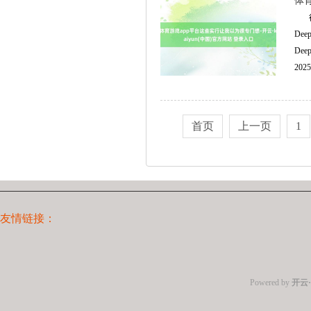
体育
往
De
Dee
2025
首页
上一页
1
友情链接：
Powered by
开云·