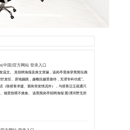
n(中国)官方网站 登录入口
发温文。 其招聘海报及推文泄漏，该岗亭需身穿黑熊玩偶
摆烂发怔、原地蹦跳，越概括越受接待，无谓专科功底”。
主话（除搭客求援、迥殊突发情况外），与搭客泛泛疏通只
怯、领受投喂不挑食。 该黑熊岗亭招聘海报 图/漯河野无邪