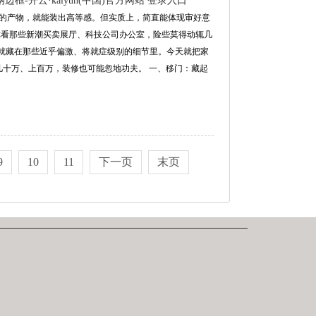
-开云·kaiyun(中国)官方网站 登录入口
的产物，就能装出高等感。但实质上，简直能体现审好意
你看那些新潮买卖展厅、科技公司办公室，险些莫得动辄几
，就藏在那些近乎偏激、将就症级别的细节里。今天就把家
几十万、上百万，装修也可能忽地功夫。 一、移门：藏起
9
10
11
下一页
末页