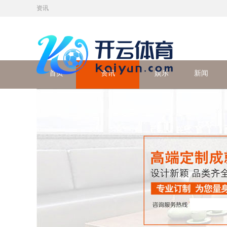
资讯
首页
资讯
娱乐
新闻