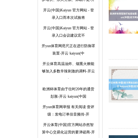
开云(中国)Kaiyun·官方网站 - 登
录入口而本次试验将
开云(中国)Kaiyun·官方网站 - 登
录入口会议建议宏不
开yun体育网咫尺正在进行防御罩
装置-开云·kaiyun(中
开云体育高温油炸、烟熏火燎能
够加入多数辛辣刺激的调料-开云
·
欧洲杯体育由于往时20年的通货
彭胀-开云·kaiyun(中国
开yun体育网举报 有关阅读 壹评
级：发电订单佳音频传-开
开云体育(中国)官方网站亦然智
算中心交易化运营的要津磋商-开