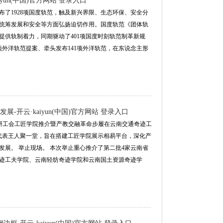
yun(中国)官方网站 登录入口
布了1928项国度轨范，触及新兴界限、生态环保、安全分
统筹发展和安全等方面弘扬迫切作用。国度轨范《团体轨
提供轨制着力，同期驱动了401项国度时刻轨范制革新规
项外洋轨范提案、牵头发布141项外洋轨范，在东说念主形
开云·kaiyun(中国)官方网站 登录入口
生科研工会工匠学院推介暨产教交融革命步履在云南交通奇迹工
业代表王人聚一堂，旨在搭建工匠学院展示相易平台，深化产
展。 举止现场。 本次举止重心推介了第二批4家云南省
迹工夫学院、云南轻纺奇迹学院和云南国土资源奇迹学