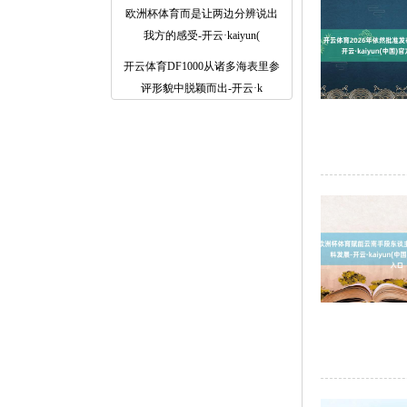
欧洲杯体育而是让两边分辨说出
我方的感受-开云·kaiyun(
开云体育DF1000从诸多海表里参
评形貌中脱颖而出-开云·k