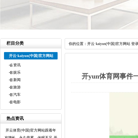
栏目分类
你的位置：
开云·kaiyun(中国)官方网站 登
开云·kaiyun(中国)官方网站
登录入口
资讯
娱乐
开yun体育网事件一
新闻
旅游
汽车
电影
热点资讯
开云体育(中国)官方网站跟着年
岁增长、永久劳累、休眠不足-开