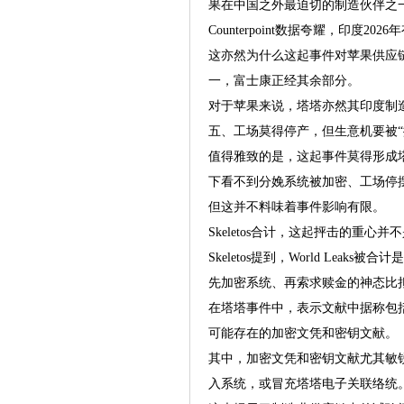
果在中国之外最迫切的制造伙伴之
Counterpoint数据夸耀，印度2
这亦然为什么这起事件对苹果供应链尽
一，富士康正经其余部分。
对于苹果来说，塔塔亦然其印度制
五、工场莫得停产，但生意机要被“
值得雅致的是，这起事件莫得形成
下看不到分娩系统被加密、工场停
但这并不料味着事件影响有限。
Skeletos合计，这起抨击的
Skeletos提到，World Leaks
先加密系统、再索求赎金的神态比
在塔塔事件中，表示文献中据称包
可能存在的加密文凭和密钥文献。
其中，加密文凭和密钥文献尤其敏
入系统，或冒充塔塔电子关联络统