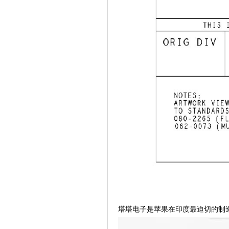
塔塔电子是苹果在印度最迫切的制造伙