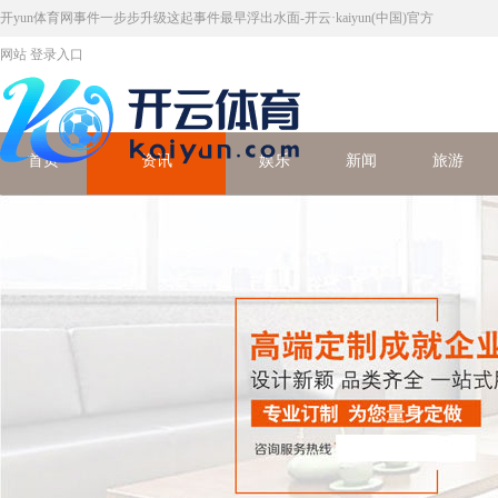
开yun体育网事件一步步升级这起事件最早浮出水面-开云·kaiyun(中国)官方
网站 登录入口
首页
资讯
娱乐
新闻
旅游