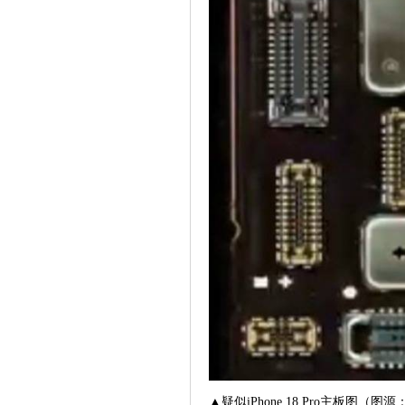
▲疑似iPhone 18 Pro主板图（图源：