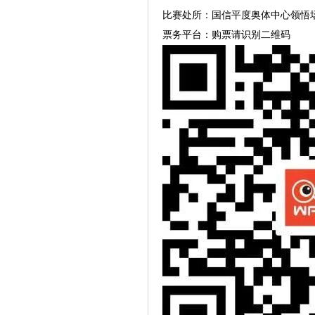
比赛处所：国信平度奥体中心领悟
票务平台：购票请识别二维码