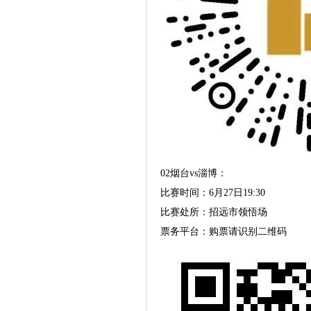
02烟台vs淄博：
比赛时间：6月27日19:30
比赛处所：招远市领悟场
票务平台：购票请识别二维码