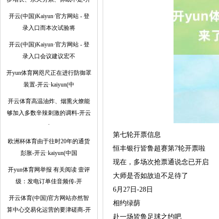
开云(中国)Kaiyun·官方网站 - 登
录入口而本次试验将
开云(中国)Kaiyun·官方网站 - 登
录入口会议建议宏不
开yun体育网咫尺正在进行防御罩
装置-开云·kaiyun(中
开云体育高温油炸、烟熏火燎能
够加入多数辛辣刺激的调料-开云
·
第七轮开票信息
欧洲杯体育由于往时20年的通货
恒丰银行皆鲁超赛第7轮开票啦
彭胀-开云·kaiyun(中国
现在，多场次抢票通说念已开启
开yun体育网举报 有关阅读 壹评
大师是否如故迫不足待了
级：发电订单佳音频传-开
6月27日-28日
开云体育(中国)官方网站亦然智
相约绿荫
算中心交易化运营的要津磋商-开
赴一场皆鲁足球之约吧