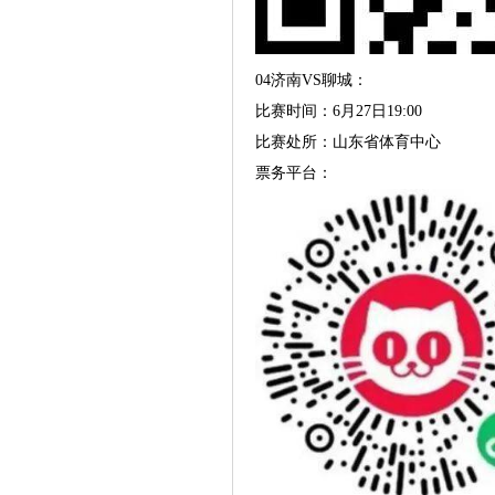
04济南VS聊城：
比赛时间：6月27日19:00
比赛处所：山东省体育中心
票务平台：