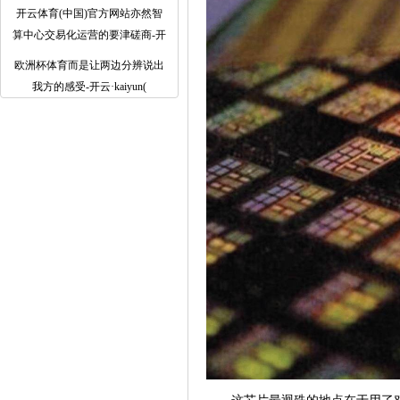
开云体育(中国)官方网站亦然智
算中心交易化运营的要津磋商-开
欧洲杯体育而是让两边分辨说出
我方的感受-开云·kaiyun(