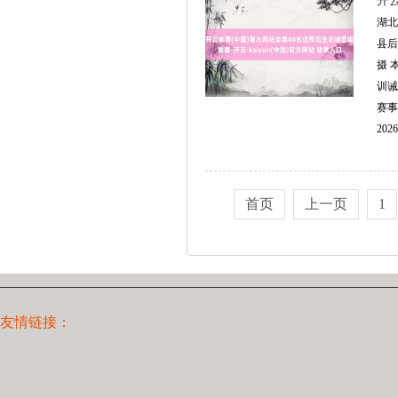
开云
湖北
县后
摄 
训诫
赛事
2026
首页
上一页
1
友情链接：