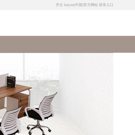
开云·kaiyun(中国)官方网站 登录入口