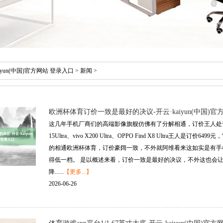
aiyun(中国)官方网站 登录入口
>
新闻
>
欧洲杯体育订价一致是最好的决议-开云·kaiyun(中国)官
这几年手机厂商们的高端影像旗舰仿佛有了分解相通，订价王人处
15Ultra、vivo X200 Ultra、OPPO Find X8 Ultra
的相通欧洲杯体育，订价豪阔一致，不外就阿维看来这如实是有手
得低一档。 是以概述来看，订价一致是最好的决议，不外这也会
降......
【更多...】
2026-06-26