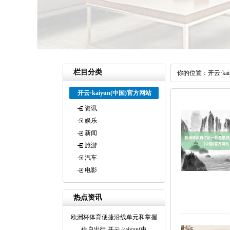
栏目分类
你的位置：
开云·k
开云·kaiyun(中国)官方网站
登录入口
资讯
娱乐
新闻
旅游
汽车
电影
热点资讯
欧洲杯体育便捷沿线单元和掌握
住户出行-开云·kaiyun(中