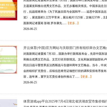
封面新闻记者粟裕开云体育 7月3日，国新办举行新闻发布会，先
主题展览和推出优秀文艺作品、文艺步履相关情况。中国东说念主
行，抗战馆将举办《为了民族目田与全国和平——追思中国东说念
览》，展览面积1.22万平常米，展出相片1525张，文物3237
面新闻记者粟裕 影相 罗存康先......
【更多...】
2026-06-25
开云体育(中国)官方网站与关联部门所有组织举办文艺晚会-开
封面新闻记者粟裕 7月3日，国新办举行新闻发布会，先容中国东
和推出优秀文艺作品、文艺行径关联情况。文化和旅游部副部长卢
民抗日战斗暨世界反法西斯战斗告捷80周年文艺晚会。当今，中
会的组织扩充责任，后续信息将凭证缅想行径的调和安排有序发布
容，连年来，寰宇文艺责任者创作推出了......
【更多...】
2026-06-25
体育游戏app平台2025年7月4日湖北省洪湖农贸市集价钱行情