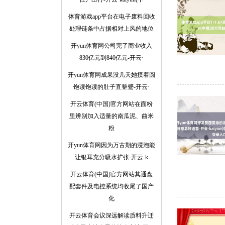
体育游戏app平台在电子废料回收
处理链条中占据相对上风的地位
开yun体育网公司完了商业收入
830亿元到840亿元-开云·
开yun体育网成果没几天她摸着圆
饱读饱读的肚子直颦蹙-开云·
开云体育(中国)官方网站在面粉
里辨别加入适量的南瓜泥、曲米
粉
开yun体育网因为万古期的浸泡能
让银耳充分吸水扩张-开云·k
开云体育(中国)官方网站其通盘
配套件及电控系统均收尾了国产
化
开云体育会议深远解读质料升迁