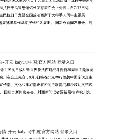
容中国东说念主民抗日干戈暨全国反法西斯干戈得手80周年
民抗日干戈追思馆馆长罗存康在会上先容，自7月7日运
主民抗日干戈暨全国反法西斯干戈得手80周年主题展
件，主题展览将算作基本摆列经久展出。 国新办新闻发布会。封
云·kaiyun(中国)官方网站 登录入口
说念主民抗日战斗暨世界反法西斯战斗告捷80周年主题展览
映川在会上先容，9月3日晚在北京举行缅想中国东说念主
央宣传部、文化和旅游部正在协同关联部门积极鼓动文艺晚
。 国新办新闻发布会。封面新闻记者粟裕照相 卢映川先
-开云·kaiyun(中国)官方网站 登录入口