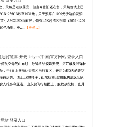
方网站 登录入口
级爆款，天然是老款居品，但当今依旧还在售，天然价钱上已
2GB+256GB跌至1031元，关于预算在1000元傍边的花消
寸AMOLED曲面屏，领有1.5K超清区别率（2652×1200
色涌现。更......
【更多...】
道喜-开云·kaiyun(中国)官方网站 登录入口
军舟师航空母舰山东舰，导弹终结舰延安舰、湛江舰及导弹护
员，于3日上昼抵达香港相当行政区，开启为期5天的走访
待庆典。 3日上昼8时许，山东舰和3艘属舰构成纵队队
驶入维多利亚港。山东舰飞行船面上，舰载战役机、直升
方网站 登录入口