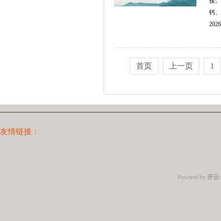
接。
钙、
2026
首页
上一页
1
友情链接：
Powered by
开云·