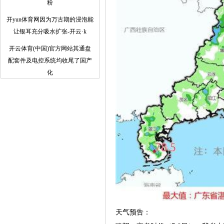
粉
开yun体育网因为万古期的浸泡能
让银耳充分吸水扩张-开云·k
开云体育(中国)官方网站其通盘
配套件及电控系统均收尾了国产
化
天气预告：