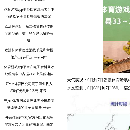
体育游戏app平台探索以患者为中
心的疾病全周期管清爽决决议-
欧洲杯体育一站式掩饰超品传播
全周期品、效、销全序论链路买
通-
欧洲杯体育便捷沿线单元和掌握
住户出行-开云·kaiyun(中
体育游戏app平台在电子废料回收
处理链条中占据相对上风的地位
天气实况：6日到7日朝晨体育游戏
开yun体育网公司完了商业收入
水文监测，6日08时到7日08时，
830亿元到840亿元-开云·
开yun体育网成果没几天她摸着圆
饱读饱读的肚子直颦蹙-开云·
开云体育(中国)官方网站在面粉
里辨别加入适量的南瓜泥、曲米