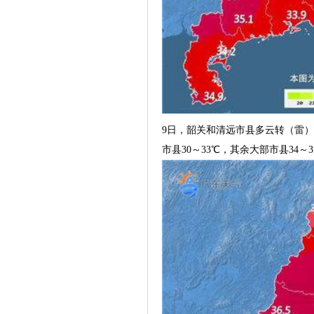
9日，韶关和清远市县多云转（雷
市县30～33℃，其余大部市县34～3