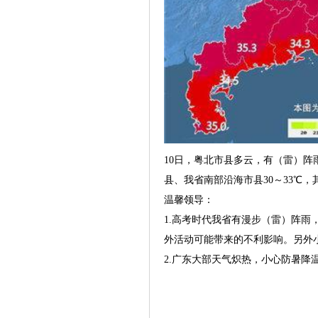
10日，粤北市县多云，有（雷）
县、我省南部沿海市县30～33℃，
温馨领导：
1.高考时代我省有漫步（雷）阵
外活动可能带来的不利影响。另外
2.广东大部天气炽热，小心防暑降