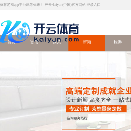
体育游戏app平台就等你来！-开云·kaiyun(中国)官方网站 登录入口
首页
资讯
娱乐
新闻
旅游