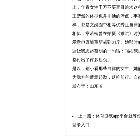
上，年青女性千万不要盲目追求这
王楚然的体型也并非她的污点，事
样，都是文娱圈中相等优秀且自律
相似，章若楠曾在拍摄《难哄》时资
示意但愿能重新减到84斤。她那
这让我思起蔡明的一句话：“要思
都付出了许多起劲。
是以，别小看那些自律的女生。她们不
为我方的蓄意起劲，贬抑前行。自
发布于：山东省
上一篇：
体育游戏app平台就等你来
登录入口