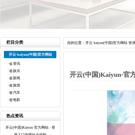
栏目分类
你的位置：
开云·kaiyun(中国)官方网站 登
开云·kaiyun(中国)官方网站
登录入口
资讯
娱乐
开云(中国)Kaiyun
新闻
旅游
汽车
电影
热点资讯
开云(中国)Kaiyun·官方网站 - 登
录入口中国社会福利