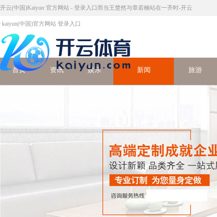
开云(中国)Kaiyun·官方网站 - 登录入口而当王楚然与章若楠站在一齐时-开云
·kaiyun(中国)官方网站 登录入口
首页
资讯
娱乐
新闻
旅游