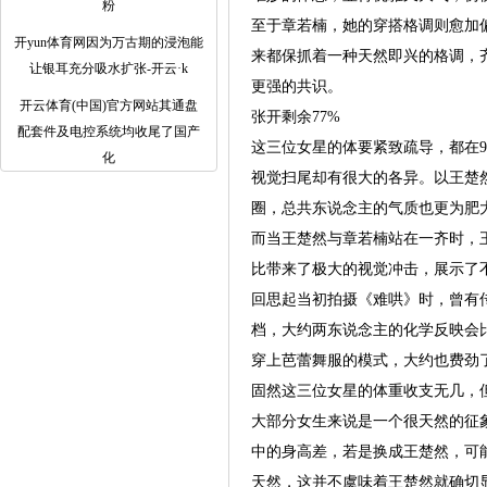
粉
至于章若楠，她的穿搭格调则愈加
开yun体育网因为万古期的浸泡能
来都保抓着一种天然即兴的格调，
让银耳充分吸水扩张-开云·k
更强的共识。
开云体育(中国)官方网站其通盘
张开剩余77%
配套件及电控系统均收尾了国产
这三位女星的体要紧致疏导，都在9
化
视觉扫尾却有很大的各异。以王楚
圈，总共东说念主的气质也更为肥
而当王楚然与章若楠站在一齐时，
比带来了极大的视觉冲击，展示了
回思起当初拍摄《难哄》时，曾有
档，大约两东说念主的化学反映会
穿上芭蕾舞服的模式，大约也费劲
固然这三位女星的体重收支无几，
大部分女生来说是一个很天然的征
中的身高差，若是换成王楚然，可
天然，这并不虞味着王楚然就确切显