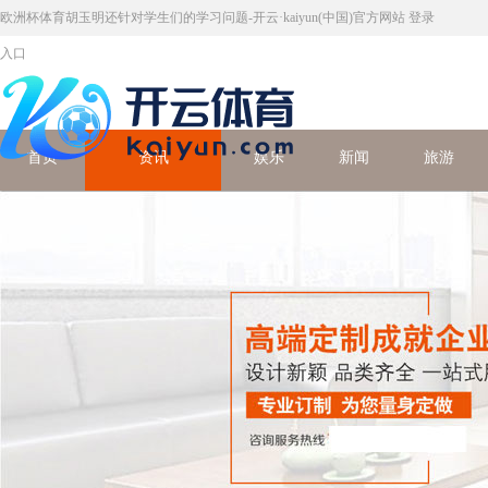
欧洲杯体育胡玉明还针对学生们的学习问题-开云·kaiyun(中国)官方网站 登录
入口
首页
资讯
娱乐
新闻
旅游