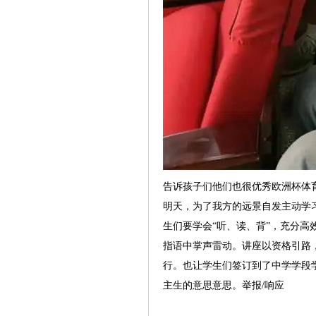
告诉孩子们他们也很优秀欧洲杯体
明天，为了我方的远景自发主动学
生们要学会“听、读、背”，充分高
指语中掌声雷动。讲座以资格引路
行。也让学生们签订到了中学学段
主生的意思意思。举报/响应