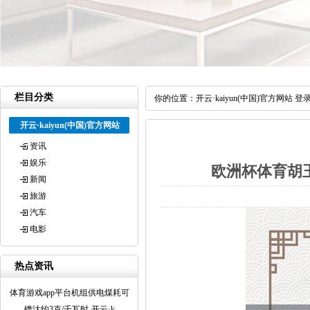
栏目分类
你的位置：
开云·kaiyun(中国)官方网站 登
开云·kaiyun(中国)官方网站
登录入口
资讯
娱乐
欧洲杯体育胡玉
新闻
旅游
汽车
电影
热点资讯
体育游戏app平台机组供电煤耗可
镌汰约3克/千瓦时-开云·k