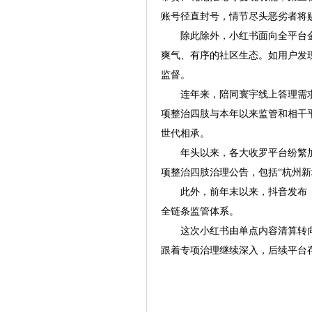
账号径直封号，情节尽头恶劣者将
除此除外，小红书面向全平台金
爽气、有序的社区生态。如用户发
监督。
连年来，陪同寰宇线上答理需求
项整治四肢与本年以来监管和相干
世代相承。
年头以来，各大收罗平台纷繁加大
项整治四肢治理公告，包括“杭州新城
此外，前年末以来，抖音发布《抖
全链条监管体系。
这次小红书由单点内容清算转向全
跟着专项治理继续深入，后续平台