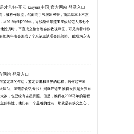
是才艺好-开云·kaiyun(中国)官方网站 登录入口
再高，被称作顶流，然而高手气很出丑管，顶流基本上不杰
2019年到2026年，肖战稳坐顶流宝座依然迈入第七个
，他扮演时，平直成立整台晚会的收视峰值，可见有着相称
有把跨年晚会形成了个东谈主演唱会的架势。 能成为东谈
官方网站 登录入口
何鉴定新的年运，鉴定香港和世界的运程，若何趋吉避
大匡助。圣诞后恢弘出书！ 潮爆开运王 猴肖女性是女强东
太岁，也已经有吉星拱照。但是，猴肖在2026马年的运程
谈主的特性，他们有一个显着的优点，那就是有侠义之心，