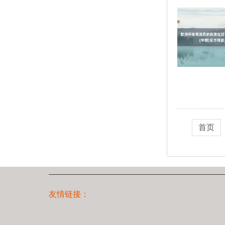
首页
友情链接：