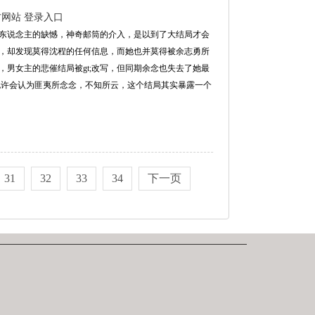
方网站 登录入口
东说念主的缺憾，神奇邮筒的介入，是以到了大结局才会
，却发现莫得沈程的任何信息，而她也并莫得被余志勇所
男女主的悲催结局被gt;改写，但同期余念也失去了她最
也许会认为匪夷所念念，不知所云，这个结局其实暴露一个
31
32
33
34
下一页