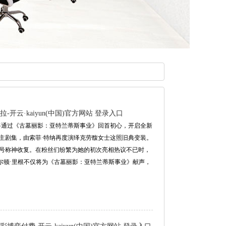
云·kaiyun(中国)官方网站 登录入口
雄将通过《古墓丽影：亚特兰蒂斯事业》回首初心，开启全新
主剧集，由索菲·特纳再度演绎克劳馥女士这照旧典变装。
号称神收复。在粉丝们纷繁为她的初次亮相热议不已时，
威尔顿·里根不仅将为《古墓丽影：亚特兰蒂斯事业》献声，