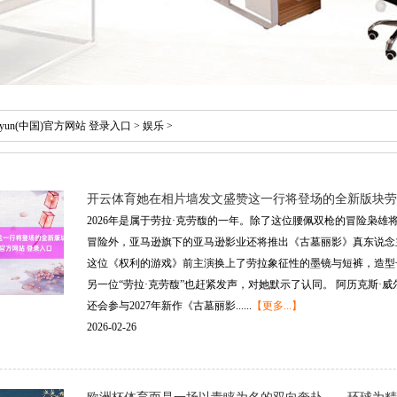
aiyun(中国)官方网站 登录入口
>
娱乐
>
开云体育她在相片墙发文盛赞这一行将登场的全新版块劳拉-开
2026年是属于劳拉·克劳馥的一年。除了这位腰佩双枪的冒险枭
冒险外，亚马逊旗下的亚马逊影业还将推出《古墓丽影》真东说念
这位《权利的游戏》前主演换上了劳拉象征性的墨镜与短裤，造型
另一位“劳拉·克劳馥”也赶紧发声，对她默示了认同。 阿历克斯·
还会参与2027年新作《古墓丽影......
【更多...】
2026-02-26