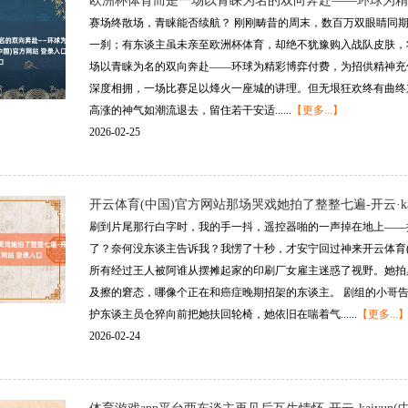
欧洲杯体育而是一场以青睐为名的双向奔赴——环球为精彩博弈
赛场终散场，青睐能否续航？ 刚刚畴昔的周末，数百万双眼睛同期聚焦
一刹；有东谈主虽未亲至欧洲杯体育，却绝不犹豫购入战队皮肤，
场以青睐为名的双向奔赴——环球为精彩博弈付费，为招供精神充
深度相拥，一场比赛足以烽火一座城的讲理。但无垠狂欢终有曲终
高涨的神气如潮流退去，留住若干安适......
【更多...】
2026-02-25
开云体育(中国)官方网站那场哭戏她拍了整整七遍-开云·kai
刷到片尾那行白字时，我的手一抖，遥控器啪的一声掉在地上——
了？奈何没东谈主告诉我？我愣了十秒，才安宁回过神来开云体育
所有经过王人被阿谁从摆摊起家的印刷厂女雇主迷惑了视野。她拍
及擦的窘态，哪像个正在和癌症晚期招架的东谈主。 剧组的小哥
护东谈主员仓猝向前把她扶回轮椅，她依旧在喘着气......
【更多...
2026-02-24