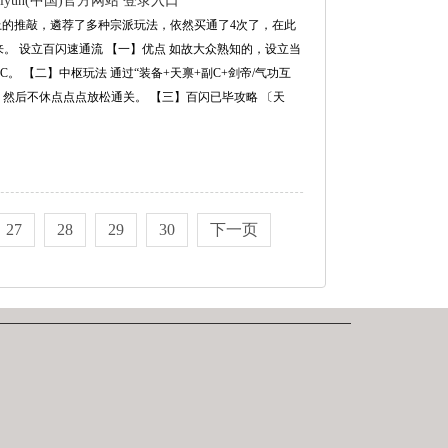
yun(中国)官方网站 登录入口
晚上的推敲，遴荐了多种宗派玩法，依然买通了4次了，在此
。 设立百闪速通流 【一】优点 如故大众熟知的，设立当
。 【二】中枢玩法 通过“装备+天禀+副C+剑帝/气功互
藏，然后不休点点点放松通关。 【三】百闪已毕攻略 〔天
27
28
29
30
下一页