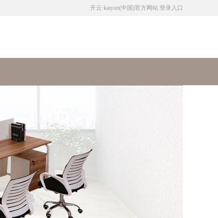
开云·kaiyun(中国)官方网站 登录入口