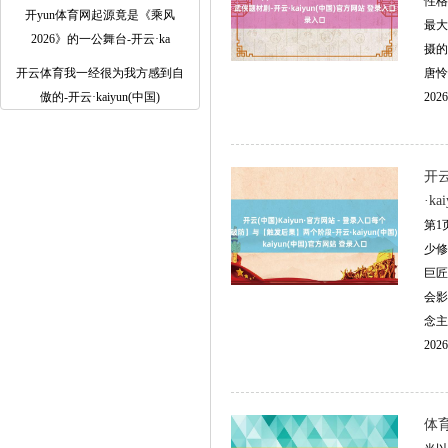
性格
开yun体育网起源竟是《乘风
最大
2026》的一公舞台-开云·ka
摄的
开云体育我一经很为我方感到自
唐怜
傲的-开云·kaiyun(中国)
2026
开云
·k
第1
少修
巨匠
会影
念主
2026
体育