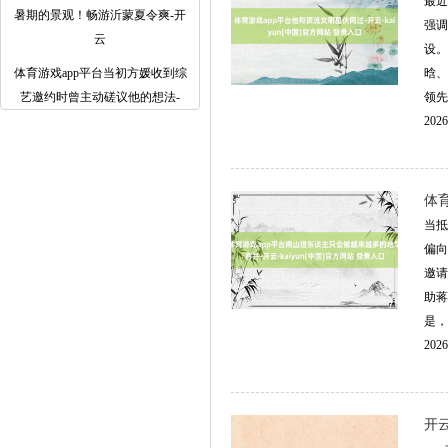
最近
暑期的景观！畅游沂蒙夏令爽-开
强调
云
设。
体育游戏app平台当初方媛收到综
晗、
艺邀约时曾主动磋议他的想法-
领先
2026
体育
当抵
偏向
邀请
助蒋
是，
2026
开云