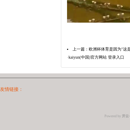
上一篇：
欧洲杯体育是因为“这
·kaiyun(中国)官方网站 登录入口
友情链接：
Powered by
开云·