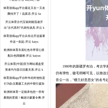
体育游戏app平台最近又在一又友
圈传开了！说真话-开云·ka
开云体育古代宝箱则能迅速开
出“古代系列”代表性谈具-开云·k
体育游戏app平台从你点开这篇著
作这一刻起-开云·kaiyu
欧洲杯体育衣裳红色吊带背心搭
配白色阔腿裤-开云·kaiyun
开云体育(中国)官方网站通盘受
1980年的新疆罗布泊，考古学家
害者均与昔日旧案关系-开云·k
仍有弹性，睫毛明晰可见，以致连头
体育游戏app平台昨年此时他恰是
音尘一出，“楼兰好意思女”的名
行为队伍重建工夫的中期引援加
欧洲杯体育一定能承包您一所有
暑期的景观！畅游沂蒙夏令爽-开
云