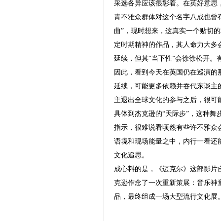
采选各异应该很彰着。在英好意思
青不雅众群体对这个名字八成也曾
曲”，现时想来，这真实一个贴切
定时期精神的作品，其人命力大多
延续，但其“当下性”会徐徐松开
因此，看到今天在英国仍在巡演的
延续，可能更多依赖并吞代东谈主
主退出全球文化的参与之后，很可
具体到杰克逊的“天际步”，这种
指示，很难说看顷然有些许不雅众
语境和现场能量之中，内行一看还
文化追思。
成心料的是，《迈克尔》这部影片
克逊作念了一次重新策展：音乐神童
品，最终组成一场大型流行文化展