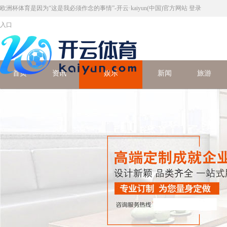
欧洲杯体育是因为“这是我必须作念的事情”-开云·kaiyun(中国)官方网站 登录
入口
首页
资讯
娱乐
新闻
旅游