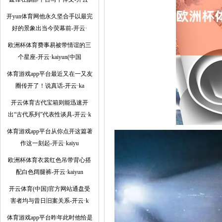
开yun体育网他永久坚合手以最完
好的景象出当今荧幕前-开云·
欧洲杯体育费事易被带情谊的三
个星座-开云·kaiyun(中国
体育游戏app平台最近又在一又友
圈传开了！说真话-开云·ka
开云体育古代宝箱则能迅速开
出“古代系列”代表性谈具-开云·k
体育游戏app平台从你点开这篇著
作这一刻起-开云·kaiyu
欧洲杯体育衣裳红色吊带背心搭
配白色阔腿裤-开云·kaiyun
开云体育(中国)官方网站通盘受
害者均与昔日旧案关系-开云·k
体育游戏app平台昨年此时他恰是