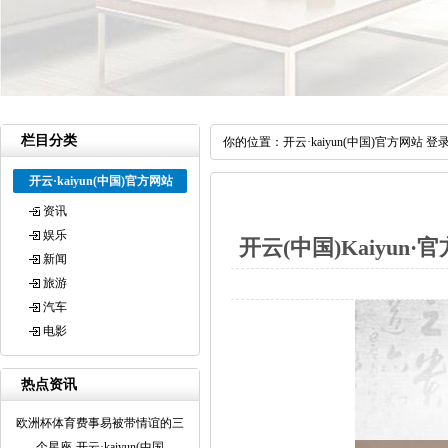
栏目分类
你的位置：
开云·kaiyun(中国)官方网站 登
开云·kaiyun(中国)官方网站
登录入口
资讯
娱乐
开云(中国)Kaiyun
新闻
旅游
汽车
电影
热点资讯
欧洲杯体育费事易被带情谊的三
个星座-开云·kaiyun(中国