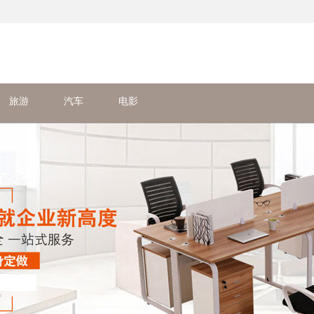
旅游
汽车
电影