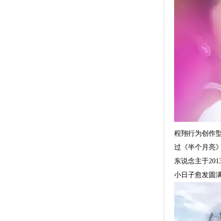
程翔行为创作
过《半个月亮》
东说念主于20
小日子愈发圆