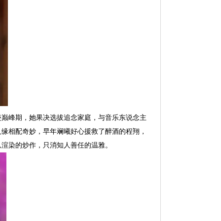
迹巅峰期，她果决选拔追念家庭，与音乐东说念主
人缘相配奇妙，早年斓曦好心援救了醉酒的程翔，
纵渲染的炒作，只消知人善任的温雅。