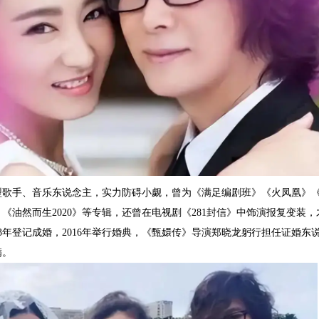
型歌手、音乐东说念主，实力防碍小觑，曾为《满足编剧班》《火凤凰》
《油然而生2020》等专辑，还曾在电视剧《281封信》中饰演报复变装
13年登记成婚，2016年举行婚典，《甄嬛传》导演郑晓龙躬行担任证婚
满。