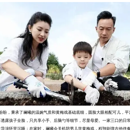
儿盼盼，秉承了斓曦的温婉气质和黄梅戏基础底细，圆脸大眼相配可儿，平
不透露孩子全脸，只共享小手、后脑勺等细节，尽显母爱。一家三口的日
在导演怀里沉睡；在家时，斓曦会关机陪男儿学黄梅戏，程翔则弹吉他伴