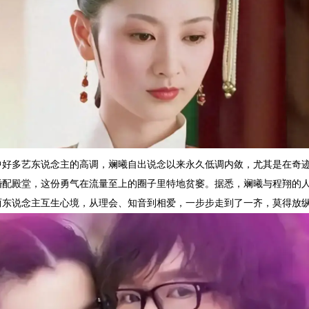
中好多艺东说念主的高调，斓曦自出说念以来永久低调内敛，尤其是在奇
婚配殿堂，这份勇气在流量至上的圈子里特地贫窭。据悉，斓曦与程翔的
两东说念主互生心境，从理会、知音到相爱，一步步走到了一齐，莫得放