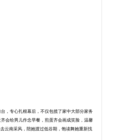
前台，专心扎根幕后，不仅包揽了家中大部分家务
天齐会给男儿作念早餐，煎蛋齐会画成笑脸，温馨
她去云南采风，陪她渡过低谷期，饱读舞她重新找