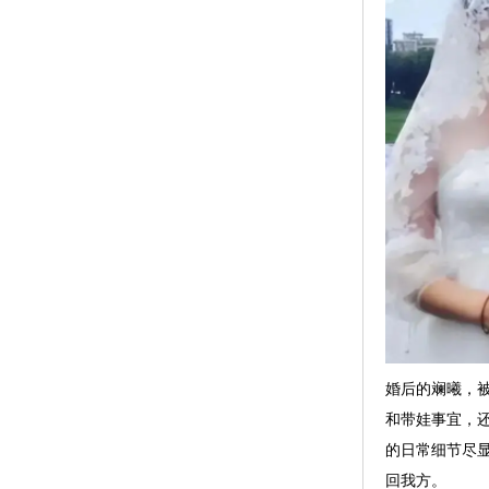
婚后的斓曦，
和带娃事宜，
的日常细节尽
回我方。