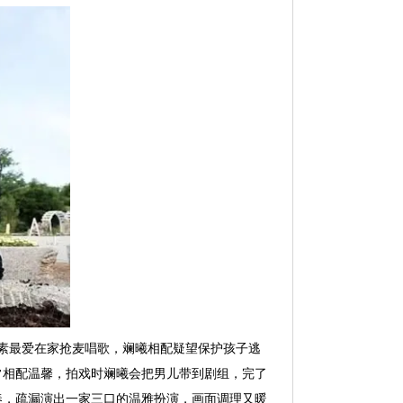
素最爱在家抢麦唱歌，斓曦相配疑望保护孩子逃
常相配温馨，拍戏时斓曦会把男儿带到剧组，完了
奏，疏漏演出一家三口的温雅扮演，画面调理又暖