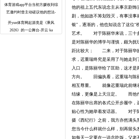
体育游戏app平台当初方媛收到综
他的祖上五代东说念主从事京剧饰
艺邀约时曾主动磋议他的想法-
剧，他如故不筹划毁灭，有事没事
开yun体育网起源竟是《乘风
银”，逐渐的，他也知说念了这位
2026》的一公舞台-开云·ka
艺术。 对于陈丽华来说，三十
是对陈丽华的博学与谨慎，颇为
距比较大； 二来，对于陈丽华
求，迟重瑞终究是采用了与她走到了一
入口，是陈丽华给了匡助，这才是
方向。 回偏执看，迟重瑞与陈丽
相互尊重。 就像迟重瑞此前继承
结缘，更像是上天注定。 而他
在陈丽华出席的各式公开步履中，
贴心性为她举着发话器。 对于陈
摄《西纪行》之前，我方亦然满头
您当今什么样就什么样，别再留
如每天一定要在一说念吃饭，父