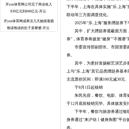
开yun体育网公司完了商业收入
下半年，上海在具体实施“乐.上
830亿元到840亿元-开云·
联动等三方面调度优化。
开yun体育网成果没几天她摸着圆
2025年“乐.上海”服务蹧跶券
饱读饱读的肚子直颦蹙-开云·
其中，扩大蹧跶券遮蔽面方面，下
券”，体育券将披发“健身”“不雅赛
市委宣传部副部长、市国资委副主任
券。
其中，为更好发扬献艺演艺步履对
上与“乐.上海”其它品类蹧跶券基
主流票价区间：即满100元减30元、满3
于8月1日起核销
朱民先容，餐饮、电影、体育健身
于12月底前核销完毕。具体披发安
下半年，餐饮与旅游券通过银联
身券通过“来沪动丨健身舆图”平
布。