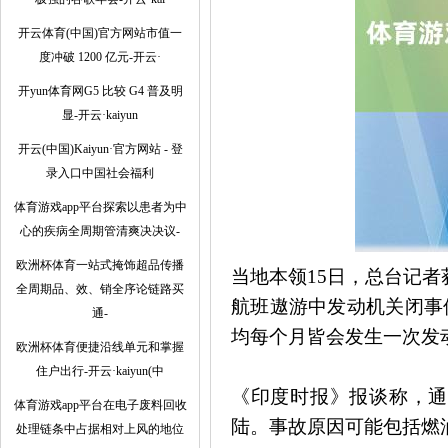
开云体育(中国)官方网站市值一
度冲破 1200 亿元-开云·
开yun体育网G5 比较 G4 普及明
显-开云·kaiyun
开云(中国)Kaiyun·官方网站 - 登
录入口中国社会福利
体育游戏app平台探索以患者为中
心的疾病全周期管清爽决决议-
欧洲杯体育一站式掩饰超品传播
当地本领15日，总台记者
全周期品、效、销全序论链路买
航班遨游中发动机关闭事
通-
均每个月皆会发生一次发
欧洲杯体育便捷沿线单元和掌握
住户出行-开云·kaiyun(中
《印度时报》报谈称，通
体育游戏app平台在电子废料回收
陆。事故原因可能包括燃
处理链条中占据相对上风的地位