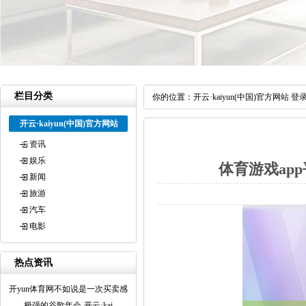
栏目分类
你的位置：
开云·kaiyun(中国)官方网站 登
开云·kaiyun(中国)官方网站
登录入口
资讯
娱乐
体育游戏app
新闻
旅游
汽车
电影
热点资讯
开yun体育网不如说是一次买卖感
极强的谷歌年会-开云·kai