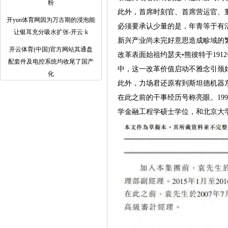
粉
此外，首席时刻官、首席营运官、
开yun体育网因为万古期的浸泡能
必须要承认少量的是，年青等于有
让银耳充分吸水扩张-开云·k
新兴产业尚未完好意思造成畛域的
开云体育(中国)官方网站其通盘
改革表面始祖约瑟夫•熊彼特于19
配套件及电控系统均收尾了国产
中，这一改革价值启动不雅念引颈
化
此外，力场君还原宥到斯坦德机器东
在此之前的干事经历号称亮眼。19
学金融工程学硕士学位，和北京大