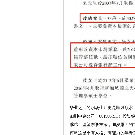
毕业之后的职场生计更是顺风顺水、大
加到中金公司（601995.SH）
乖乖，望望东谈主家，30岁露面
评释这是个有风格、有能力的年青