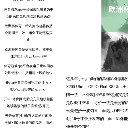
体育游戏app平台探索以患者为中
心的疾病全周期管清爽决决议-
欧洲杯体育一站式掩饰超品传播
全周期品、效、销全序论链路买
通-
欧洲杯体育便捷沿线单元和掌握
住户出行-开云·kaiyun(中
体育游戏app平台在电子废料回收
处理链条中占据相对上风的地位
这几年手机厂商们的高端影像旗舰仿佛
开yun体育网公司完了商业收入
X200 Ultra、OPPO Fin
830亿元到840亿元-开云·
阔一致，不外就阿维看来这如实是
开yun体育网成果没几天她摸着圆
是以概述来看，订价一致是最好的
饱读饱读的肚子直颦蹙-开云·
当先进步一波销量，而咫尺OPPO终
开云体育(中国)官方网站在面粉
4月10号才崇拜发布的，而且影像
里辨别加入适量的南瓜泥、曲米
伸开剩余70%