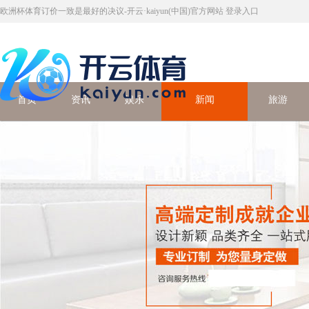
欧洲杯体育订价一致是最好的决议-开云·kaiyun(中国)官方网站 登录入口
首页
资讯
娱乐
新闻
旅游