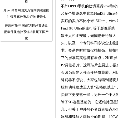
粉
不外OPPO手机的处境莫得vivo
开yun体育网因为万古期的浸泡能
尺多个渠说念中这款FindX8 Ul
让银耳充分吸水扩张-开云·k
实它的实力不比小米15Ultra、vivo
开云体育(中国)官方网站其通盘
Find X8 Ultra的主打等于
配套件及电控系统均收尾了国产
散王人相比安谧，光圈也开得够大，
化
头，以及一个专门科罚东说念主物
求。要是你时时仅仅拍拍饭、拍拍
它的屏幕其实也挺有看点，2K直屏
P2露馅芯片。这颗芯片主要进步
会因为阳光太强而变得灰蒙蒙。对
科罚器不必说，大家也能猜到是骁龙8至
胆和功耗发达王人算“及格线以上”
负载下更安谧一些，另外一个不太
除了5G这些基础的，它还维持卫
几，但关于户外醉心者或者极点环境
浮滑和续航之间拉扯的期间，100