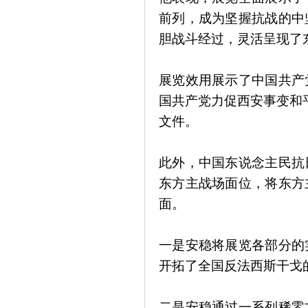
前列，成为坚握抗战的中
胆战斗经过，灵活呈现了
展览效用展示了中国共产
国共产党力促西安事变和
文件。
此外，中国东说念主民抗
东方主战场面位，将东方
面。
一是安稳将展览各部分的
开拓了全国反法西斯干戈
二是安稳通过一系列稀零