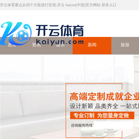
开云体育要点从四个方面进行呈现-开云·kaiyun(中国)官方网站 登录入口
首页
资讯
娱乐
新闻
旅游