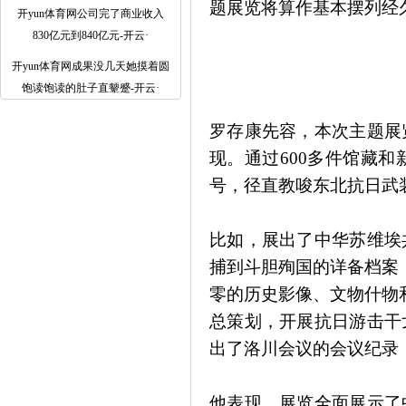
题展览将算作基本摆列经
开yun体育网公司完了商业收入
830亿元到840亿元-开云·
开yun体育网成果没几天她摸着圆
饱读饱读的肚子直颦蹙-开云·
罗存康先容，本次主题展
现。通过600多件馆藏
号，径直教唆东北抗日武
比如，展出了中华苏维埃
捕到斗胆殉国的详备档案，
零的历史影像、文物什物
总策划，开展抗日游击干
出了洛川会议的会议纪录
他表现，展览全面展示了