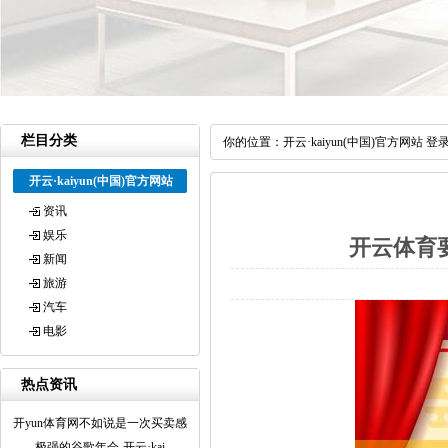
栏目分类
你的位置：
开云·kaiyun(中国)官方网站 登
开云·kaiyun(中国)官方网站
登录入口
资讯
娱乐
开云体育要
新闻
旅游
汽车
电影
热点资讯
开yun体育网不如说是一次买卖感
极强的谷歌年会-开云·kai