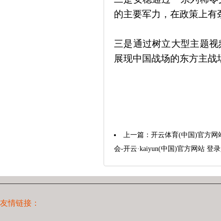
的主要军力，在政策上有
三是通过树立大型主题视
展现中国战场的东方主战
上一篇：
开云体育(中国)官方
会-开云·kaiyun(中国)官方网站 登
友情链接：