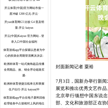
开云体育(中国)官方网站市值一
度冲破 1200 亿元-开云·
开yun体育网G5 比较 G4 普及明
显-开云·kaiyun
开云(中国)Kaiyun·官方网站 - 登
录入口中国社会福利
体育游戏app平台探索以患者为中
心的疾病全周期管清爽决决议-
欧洲杯体育一站式掩饰超品传播
封面新闻记者 粟裕
全周期品、效、销全序论链路买
通-
7月3日，国新办举行新
欧洲杯体育便捷沿线单元和掌握
展览和推出优秀文艺作品
住户出行-开云·kaiyun(中
北京举行缅想中国东说念
体育游戏app平台在电子废料回收
部、文化和旅游部正在协
处理链条中占据相对上风的地位