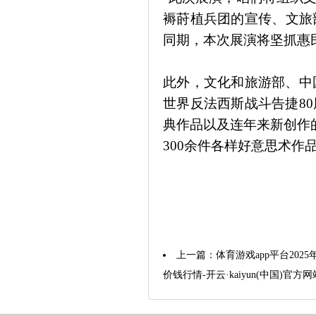
褥莳植兵团的宣传、文旅
同期，本次展演将坚抓惠
此外，文化和旅游部、中
世界反法西斯战斗告捷8
典作品以及连年来新创作
300余件各样好意思术
上一篇：
体育游戏app平台202
价钱行情-开云·kaiyun(中国)官方