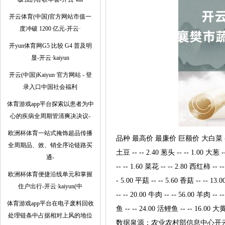
开云体育(中国)官方网站市值一
度冲破 1200 亿元-开云·
开yun体育网G5 比较 G4 普及明
显-开云·kaiyun
开云(中国)Kaiyun·官方网站 - 登
录入口中国社会福利
体育游戏app平台探索以患者为中
心的疾病全周期管清爽决决议-
欧洲杯体育一站式掩饰超品传播
品种 最高价 最廉价 巨额价 大白菜 -- -- 1.40 
全周期品、效、销全序论链路买
土豆 -- -- 2.40 葱头 -- -- 1.00 大葱 --
通-
-- -- 1.60 菜花 -- -- 2.80 西红柿 -- -
欧洲杯体育便捷沿线单元和掌握
- 5.00 平菇 -- -- 5.60 香菇 -- -- 13
住户出行-开云·kaiyun(中
-- -- 20.00 牛肉 -- -- 56.00 羊肉 -
体育游戏app平台在电子废料回收
鱼 -- -- 24.00 活鲤鱼 -- -- 16.00 大
处理链条中占据相对上风的地位
数据泉源：农业农村部信息中心开云(中国)