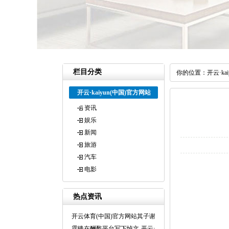
栏目分类
你的位置：
开云·k
开云·kaiyun(中国)官方网站
登录入口
资讯
娱乐
新闻
旅游
汽车
电影
热点资讯
开云体育(中国)官方网站其子谢
霆锋在酬酢平台写下悼文-开云·