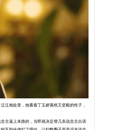
。泛泛相处里，他看着丁玉娇蔼然又坚毅的性子，
。
说念主逼上末路的，当即就决定替几东说念主出语
方的互助伙伴打了呼叫，让扫数圈子里齐没东说念