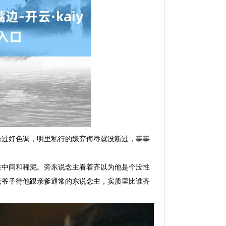
给过好色调，明里私行的嫌弃侮辱就没断过，事事
在中间和稀泥。旁东说念主看着齐以为他是个没性
老爷子待他跟亲爹通常的东说念主，实质里比谁齐