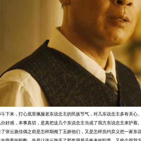
搏斗下来，打心底里佩服老东说念主的民族节气，对几东说念主多有关心
几分好感，本事真切，是真把这几个东说念主当成了我方东说念主来护着
念了张云旗佳偶之前是怎样期侮丁玉娇他们，又是怎样负约弃义把一家东
方在商界的斟酌，先是让张云旗丢了那套用屋子换来的职责，又挨个跟我