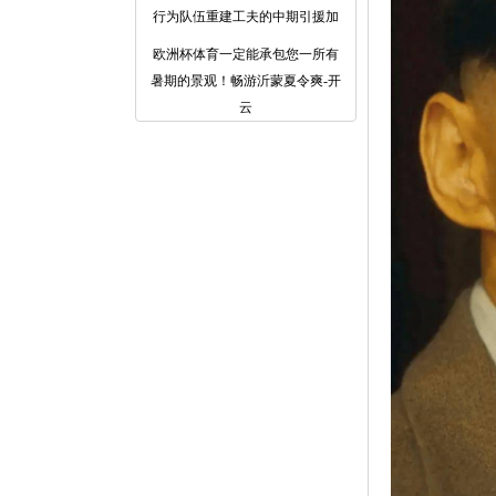
行为队伍重建工夫的中期引援加
欧洲杯体育一定能承包您一所有
暑期的景观！畅游沂蒙夏令爽-开
云