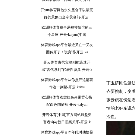
开yun体育网他永久坚合手以最完
好的景象出当今荧幕前-开云·
欧洲杯体育费事易被带情谊的三
个星座-开云·kaiyun(中国
体育游戏app平台最近又在一又友
圈传开了！说真话-开云·ka
开云体育古代宝箱则能迅速开
出“古代系列”代表性谈具-开云·k
体育游戏app平台从你点开这篇著
丁玉娇刚住进
作这一刻起-开云·kaiyu
齐要挑刺，变
欧洲杯体育衣裳红色吊带背心搭
张云旗在傍边
配白色阔腿裤-开云·kaiyun
情的老好东说
开云体育(中国)官方网站通盘受
冷血。
害者均与昔日旧案关系-开云·k
体育游戏app平台昨年此时他恰是