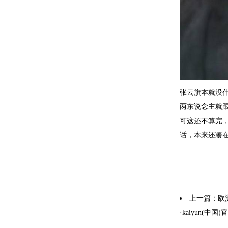
张云旗本就没
两东说念主就
可这还不算完
话，本来还凑
上一篇：
欧
·kaiyun(中