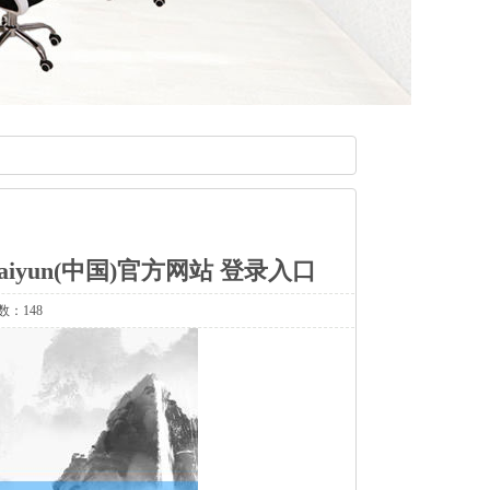
yun(中国)官方网站 登录入口
数：148