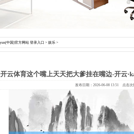
aiyun(中国)官方网站 登录入口
>
娱乐
>
开云体育这个嘴上天天把大爹挂在嘴边-开云·kai
发布日期：2026-06-08 13:51 点击次