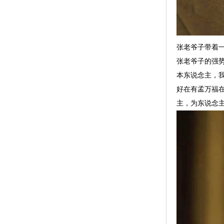
张老爷子带着
张老爷子的强
本东说念主，
好在有孟万福
主，为东说念