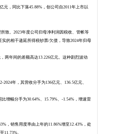
8亿元，同比下落45.88%，创公司自2011年上市以
所致。2023年度公司归母净利润因税收、管帐等
证实的相干递延所得税钞票/欠债，导致2024年归母
亿元，两年间的差额高达13.226亿元。这种剧烈波动
2024年，其营收分手为136亿元、136.5亿元、
比增幅分手为30.64%、15.79%、-1.54%，增速雷
%，销售用度率由上年的11.86%增至12.43%，处
11.73%。