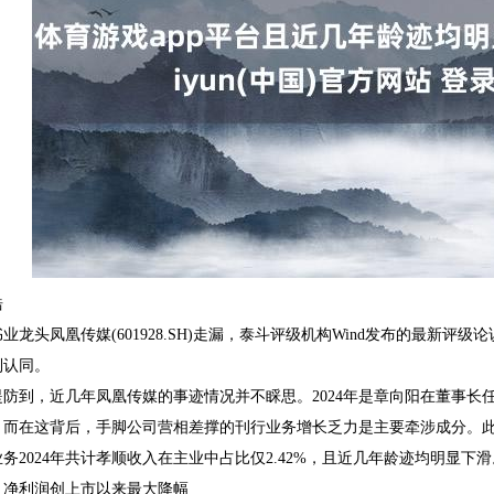
浩
业龙头凤凰传媒(601928.SH)走漏，泰斗评级机构Wind发布的最新评
到认同。
防到，近几年凤凰传媒的事迹情况并不睬思。2024年是章向阳在董事长
。而在这背后，手脚公司营相差撑的刊行业务增长乏力是主要牵涉成分。
务2024年共计孝顺收入在主业中占比仅2.42%，且近几年龄迹均明显下滑
，净利润创上市以来最大降幅