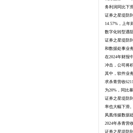
务利润同比下
证券之星堤防到
14.57%，上
数字化转型遇
证券之星堤防
和数据处事业
在2024年财
冲击，公司将
其中，软件业务
求杀青营收621
为20%，同比暴
证券之星堤防到
率也大幅下滑
凤凰传媒数据处
2024年杀青营
证券之星堤防到，