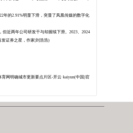
22年的2.91%明显下滑，突显了凤凰传媒的数字化
近两年公司研发干与却握续下滑。2023、2024
文首发证券之星，作家|刘浩浩)
n体育网明确城市更新要点片区-开云·kaiyun(中国)官