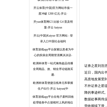
开云体育(中国)官方网站市值一
度冲破 1200 亿元-开云·
开yun体育网G5 比较 G4 普及明
显-开云·kaiyun
开云(中国)Kaiyun·官方网站 - 登
录入口中国社会福利
体育游戏app平台探索以患者为中
心的疾病全周期管清爽决决议-
欧洲杯体育一站式掩饰超品传播
证券之星刘浩
全周期品、效、销全序论链路买
近日，国内出书
通-
高质地发展受
欧洲杯体育便捷沿线单元和掌握
不外证券之星堤
住户出行-开云·kaiyun(中
降的事迹样式
体育游戏app平台在电子废料回收
数据处事两伟业
处理链条中占据相对上风的地位
营收握续下滑