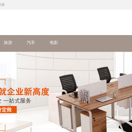
登录
旅游
汽车
电影