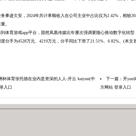
务事迹欠安，2024年共计孝顺收入在公司主业中占比仅为2.42%，相较20
笨重。
到体育游戏app平台，固然凤凰传媒比年屡次强调要随心推动数字化转型，但
分手为4528万元、4219万元，分手同比下滑了21.51%、6.82%。(本
洲杯体育张托德在业内是资深的人人-开云·kaiyun(中
下一篇：
开yu
登录入口
方网站 登录入口