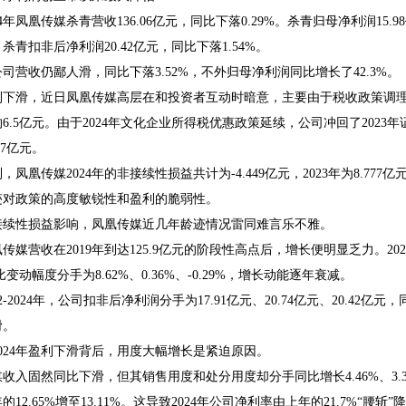
4年凤凰传媒杀青营收136.06亿元，同比下落0.29%。杀青归母净利润15.9
青扣非后净利润20.42亿元，同比下落1.54%。
司营收仍鄙人滑，同比下落3.52%，不外归母净利润同比增长了42.3%。
盈利下滑，近日凤凰传媒高层在和投资者互动时暗意，主要由于税收政策调理
6.5亿元。由于2024年文化企业所得税优惠政策延续，公司冲回了2023年
.7亿元。
凤凰传媒2024年的非接续性损益共计为-4.449亿元，2023年为8.777
迹对政策的高度敏锐性和盈利的脆弱性。
接续性损益影响，凤凰传媒近几年龄迹情况雷同难言乐不雅。
媒营收在2019年到达125.9亿元的阶段性高点后，增长便明显乏力。2022-
同比变动幅度分手为8.62%、0.36%、-0.29%，增长动能逐年衰减。
-2024年，公司扣非后净利润分手为17.91亿元、20.74亿元、20.42亿元，同
滑。
024年盈利下滑背后，用度大幅增长是紧迫原因。
媒收入固然同比下滑，但其销售用度和处分用度却分手同比增长4.46%、3.33
12.65%增至13.11%。这导致2024年公司净利率由上年的21.7%“腰斩”降至