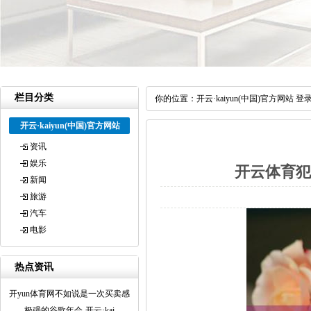
栏目分类
你的位置：
开云·kaiyun(中国)官方网站 登
开云·kaiyun(中国)官方网站
登录入口
资讯
娱乐
开云体育犯罪
新闻
旅游
汽车
电影
热点资讯
开yun体育网不如说是一次买卖感
极强的谷歌年会-开云·kai