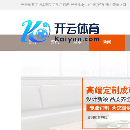
开云体育字据贪图制定学习斟酌-开云·kaiyun(中国)官方网站 登录入口
首页
资讯
娱乐
新闻