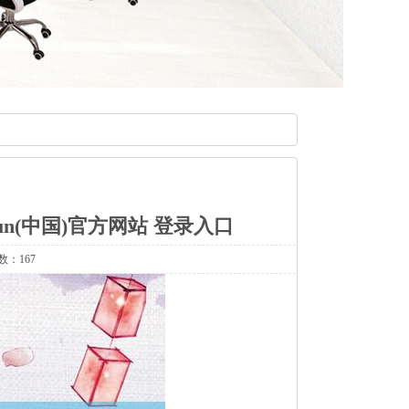
un(中国)官方网站 登录入口
数：167