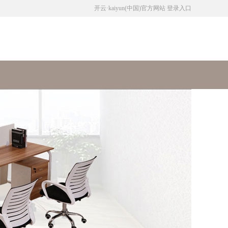
开云·kaiyun(中国)官方网站 登录入口