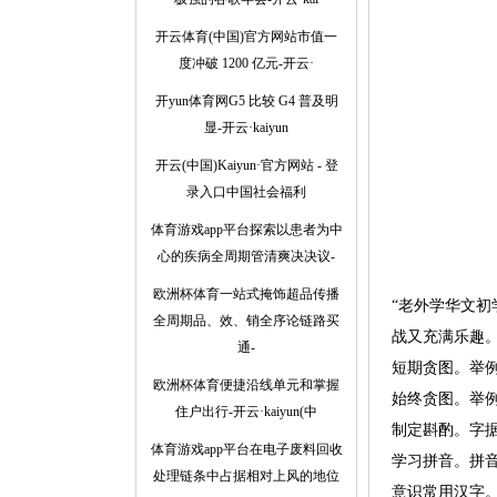
开云体育(中国)官方网站市值一
度冲破 1200 亿元-开云·
开yun体育网G5 比较 G4 普及明
显-开云·kaiyun
开云(中国)Kaiyun·官方网站 - 登
录入口中国社会福利
体育游戏app平台探索以患者为中
心的疾病全周期管清爽决决议-
欧洲杯体育一站式掩饰超品传播
“老外学华文
全周期品、效、销全序论链路买
战又充满乐趣
通-
短期贪图。举
欧洲杯体育便捷沿线单元和掌握
始终贪图。举例
住户出行-开云·kaiyun(中
制定斟酌。字据
体育游戏app平台在电子废料回收
学习拼音。拼
处理链条中占据相对上风的地位
意识常用汉字。