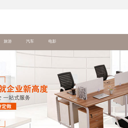
旅游
汽车
电影