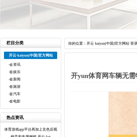
栏目分类
你的位置：
开云·kaiyun(中国)官方网站 登
开云·kaiyun(中国)官方网站
登录入口
资讯
娱乐
开yun体育网车辆无需
新闻
旅游
汽车
电影
热点资讯
体育游戏app平台再加上玄色后视
镜盖和专属侧裙-开云·kai