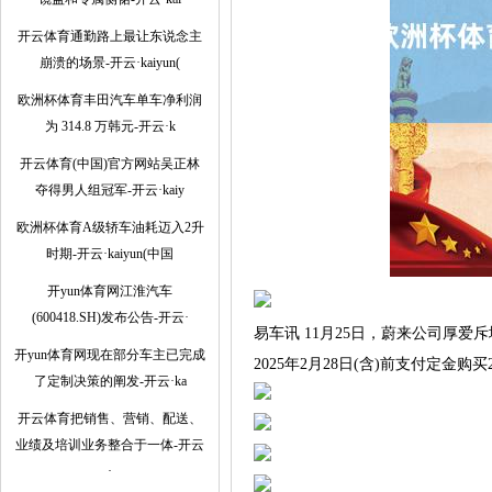
开云体育通勤路上最让东说念主
崩溃的场景-开云·kaiyun(
欧洲杯体育丰田汽车单车净利润
为 314.8 万韩元-开云·k
开云体育(中国)官方网站吴正林
夺得男人组冠军-开云·kaiy
欧洲杯体育A级轿车油耗迈入2升
时期-开云·kaiyun(中国
开yun体育网江淮汽车
(600418.SH)发布公告-开云·
易车讯 11月25日，蔚来公司厚爱斥
开yun体育网现在部分车主已完成
2025年2月28日(含)前支付定金购
了定制决策的阐发-开云·ka
开云体育把销售、营销、配送、
业绩及培训业务整合于一体-开云
·