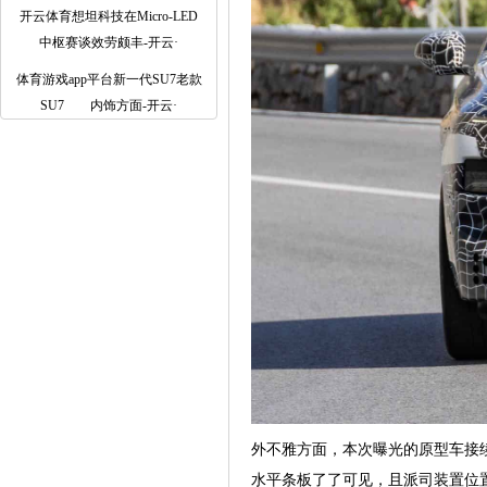
开云体育想坦科技在Micro-LED
中枢赛谈效劳颇丰-开云·
体育游戏app平台新一代SU7老款
SU7 内饰方面-开云·
外不雅方面，本次曝光的原型车接
水平条板了了可见，且派司装置位