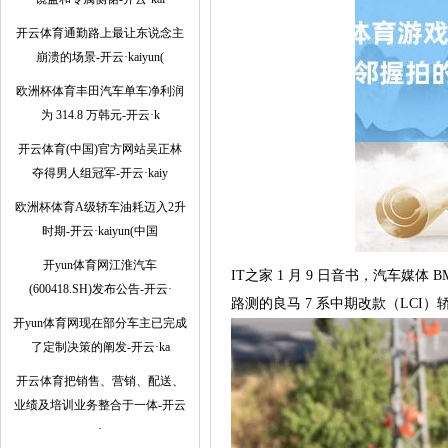
开云体育通勤路上最让东说念主
崩溃的场景-开云·kaiyun(
欧洲杯体育丰田汽车单车净利润
为 314.8 万韩元-开云·k
开云体育(中国)官方网站吴正林
夺得男人组冠军-开云·kaiy
欧洲杯体育A级轿车油耗迈入2升
时期-开云·kaiyun(中国
开yun体育网江淮汽车
IT之家 1 月 9 日音书，汽车媒
(600418.SH)发布公告-开云·
路测的良马 7 系中期改款（LCI
开yun体育网现在部分车主已完成
了定制决策的阐发-开云·ka
开云体育把销售、营销、配送、
业绩及培训业务整合于一体-开云
·