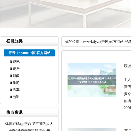
栏目分类
你的位置：
开云·kaiyun(中国)官方网站 登
开云·kaiyun(中国)官方网站
登录入口
资讯
欧洲
娱乐
【
新闻
主入
旅游
营店
汽车
报
电影
的场
2026
热点资讯
体育游戏app平台 第五期为人人
推选6处夏季游玩好行止-开