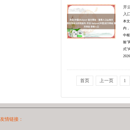
开云
入
本文
内，
中枢
验”
式”
2026
首页
上一页
1
友情链接：