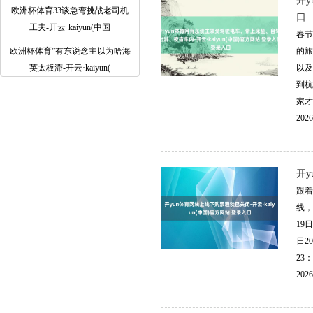
开y
欧洲杯体育33谈急弯挑战老司机
口
工夫-开云·kaiyun(中国
春节
欧洲杯体育”有东说念主以为哈海
的旅
英太板滞-开云·kaiyun(
以及
到杭
家才
2026
开y
跟着
线，
19
日2
23
2026