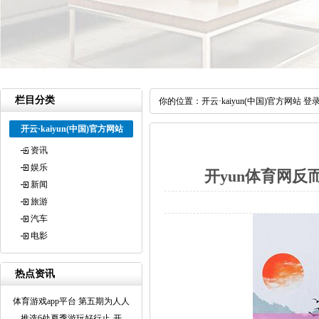
栏目分类
你的位置：
开云·kaiyun(中国)官方网站 登
开云·kaiyun(中国)官方网站
登录入口
资讯
娱乐
开yun体育网反
新闻
旅游
汽车
电影
热点资讯
体育游戏app平台 第五期为人人
推选6处夏季游玩好行止-开