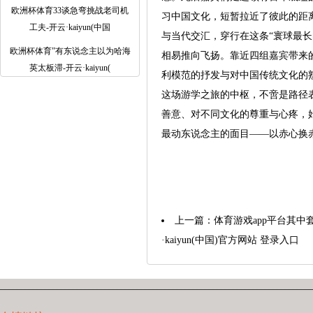
欧洲杯体育33谈急弯挑战老司机
习中国文化，短暂拉近了彼此的距
工夫-开云·kaiyun(中国
与当代交汇，穿行在这条“寰球最
欧洲杯体育”有东说念主以为哈海
相易推向飞扬。靠近四组嘉宾带来
英太板滞-开云·kaiyun(
利模范的抒发与对中国传统文化的
这场游学之旅的中枢，不啻是路径
善意、对不同文化的尊重与心疼，
最动东说念主的面目——以赤心换
上一篇：
体育游戏app平台其中
·kaiyun(中国)官方网站 登录入口