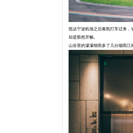
抵达宁波机场之后奏凯打车过来，省
却是豁然开畅。
山谷里的濛濛细雨多了几分烟雨江