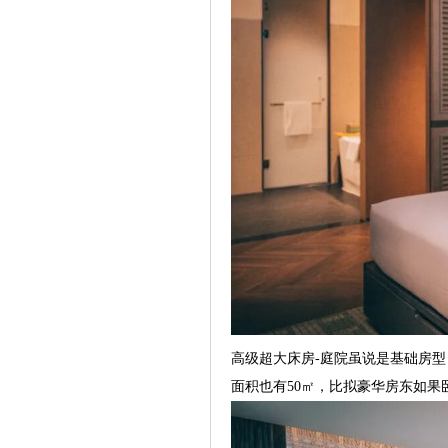
高级超大床房-庭院虽说是基础房
面积也有50㎡，比拟豪华房东如