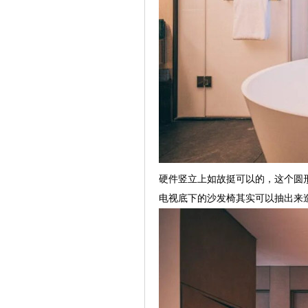
硬件竖立上如故挺可以的，这个圆
电视底下的沙发椅其实可以抽出来