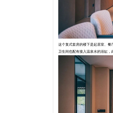
这个复式套房的楼下是起居室、餐
卫生间也配有接入温泉水的浴缸，