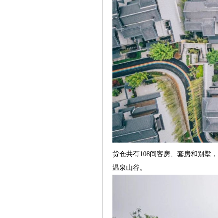
货仓共有108间客房、套房和别墅
温泉山谷。