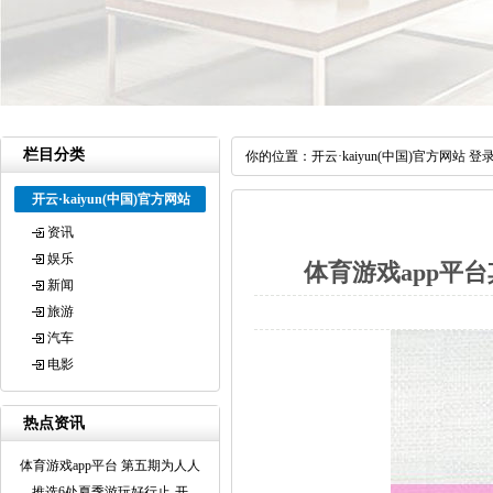
栏目分类
你的位置：
开云·kaiyun(中国)官方网站 登
开云·kaiyun(中国)官方网站
登录入口
资讯
娱乐
体育游戏app平台
新闻
旅游
汽车
电影
热点资讯
体育游戏app平台 第五期为人人
推选6处夏季游玩好行止-开