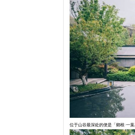
位于山谷最深处的便是「鄉根·一