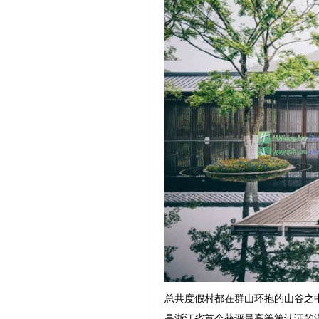
总共度假村都在群山环抱的山谷之
是浙江省首个获评最高等第认证的