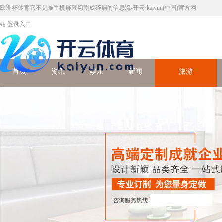
欧洲杯体育它不是被手机屏幕切割成碎屑的信息流-开云·kaiyun(中国)官方网
站 登录入口
首页
资讯
娱乐
新闻
旅游