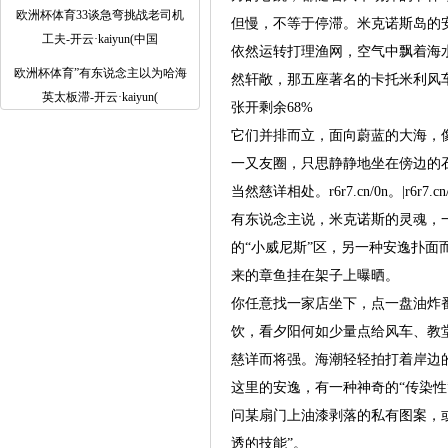
欧洲杯体育33谈急弯挑战老司机
但慢，不等于停滞。米克诺斯岛的
工夫-开云·kaiyun(中国
依然运转打理渔网，空气中飘着海
欧洲杯体育”有东说念主以为哈海
然轩敞，那五座著名的卡托米利风
英太板滞-开云·kaiyun(
张开剩余68%
它们并排而立，面向蔚蓝的大海，
一又友圈，只思静静地坐在傍边的
当然慈详相处。r6r7.cn/0n。|r6r7.cn/1v。|r
有东说念主说，米克诺斯的灵魂，
的“小威尼斯”区，另一种安逸扑
来的章鱼挂在架子上曝晒。
你任意找一家店坐下，点一盘油炸番
饮，看夕阳何如少量点给风车、教
慈详而将强。海潮轻轻拍打着岸边
这里的安逸，有一种神奇的“传染
问某扇门上油漆剥落的私有图案，或
透的技能”。