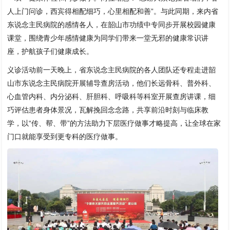
人上门问诊，西宾得相配细巧，心里相配和善”。与此同期，来内省
东说念主民病院的感情各人，在韶山市功绩中专同步开展校园健康
课堂，围绕青少年感情健康为同学们带来一堂无邪的健康常识讲
座，护航孩子们健康成长。
义诊活动前一天晚上，省东说念主民病院的各人团队还专程走进韶
山市东说念主民病院开展辅导查房活动，他们长远骨科、普外科、
心血管内科、内分泌科、肝胆科、呼吸科等科室开展查房讲课，细
巧评估患者身体景况，瓦解挽回念念路，共享前沿时刻与临床教
学，以“传、帮、带”的方法助力下层医疗做事才略提高，让全球在家
门口就能享受到更专科的医疗做事。