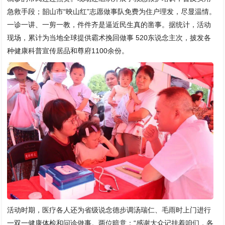
急救手段；韶山市“映山红”志愿做事队免费为住户理发，尽显温情。
一诊一讲、一剪一教，件件齐是逼近民生真的凿事。据统计，活动
现场，累计为当地全球提供霸术挽回做事 520东说念主次，披发各
种健康科普宣传居品和尊府1100余份。
活动时期，医疗各人还为省级说念德步调汤瑞仁、毛雨时上门进行
一双一健康体检和问诊做事。两位暗意：“感谢大众记挂着咱们，各