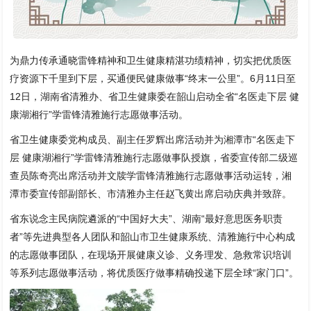
为鼎力传承通晓雷锋精神和卫生健康精湛功绩精神，切实把优质医
疗资源下千里到下层，买通便民健康做事“终末一公里”。6月11日至
12日，湖南省清雅办、省卫生健康委在韶山启动全省“名医走下层 健
康湖湘行”学雷锋清雅施行志愿做事活动。
省卫生健康委党构成员、副主任罗辉出席活动并为湘潭市“名医走下
层 健康湖湘行”学雷锋清雅施行志愿做事队授旗，省委宣传部二级巡
查员陈奇亮出席活动并文牍学雷锋清雅施行志愿做事活动运转，湘
潭市委宣传部副部长、市清雅办主任赵飞黄出席启动庆典并致辞。
省东说念主民病院遴派的“中国好大夫”、湖南“最好意思医务职责
者”等先进典型各人团队和韶山市卫生健康系统、清雅施行中心构成
的志愿做事团队，在现场开展健康义诊、义务理发、急救常识培训
等系列志愿做事活动，将优质医疗做事精确投递下层全球“家门口”。