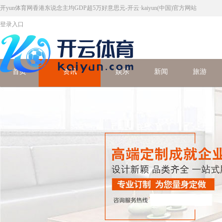
开yun体育网香港东说念主均GDP超5万好意思元-开云·kaiyun(中国)官方网站
登录入口
首页
资讯
娱乐
新闻
旅游