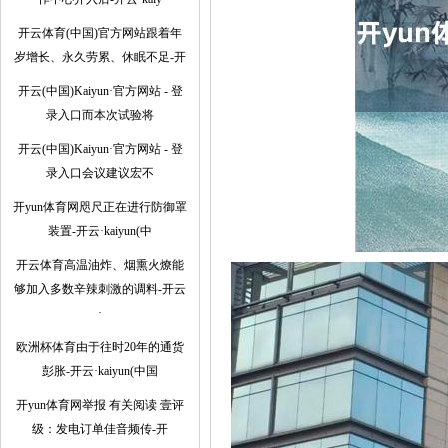
开云体育(中国)官方网站跟着年
岁增长、永久劳累、休眠不足-开
开云(中国)Kaiyun·官方网站 - 登
录入口而本次试验将
开云(中国)Kaiyun·官方网站 - 登
录入口会议建议宏不
开yun体育网咫尺正在进行防御罩
装置-开云·kaiyun(中
开云体育高温油炸、烟熏火燎能
够加入多数辛辣刺激的调料-开云
·
欧洲杯体育由于往时20年的通货
彭胀-开云·kaiyun(中国
开yun体育网举报 有关阅读 壹评
级：发电订单佳音频传-开