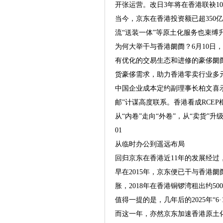
开张运营。改日3年将在香港联袂10
当今，京东在香港投资额已超350
流“送装一体”等原土化服务也束缚
为何大举干与香港阛阓？6月10日
有优化的交易生态和进修的豪侈阛
货豪侈需求，助力香港零卖行业多
中国企业成本定约副理事长柏文喜
邮”计谋高度联系。香港看成RCE
从“内卷”走向“外卷”，从“卖货”升
01
从临时办公到遥远布局
回归京东在香港近11年的发展经过
早在2015年，京东便已干与香港
胀，2018年在香港铜锣湾租出约5
值得一提的是，几年后的2025年“
而这一年，亦然京东加速香港原土