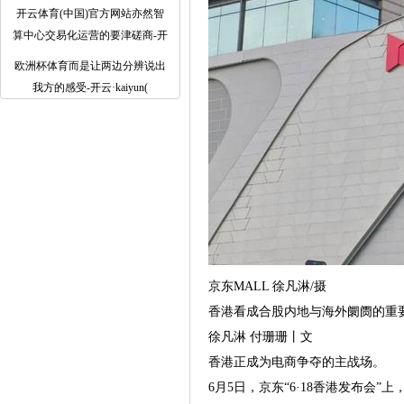
开云体育(中国)官方网站亦然智
算中心交易化运营的要津磋商-开
欧洲杯体育而是让两边分辨说出
我方的感受-开云·kaiyun(
京东MALL 徐凡淋/摄
香港看成合股内地与海外阛阓的重
徐凡淋 付珊珊丨文
香港正成为电商争夺的主战场。
6月5日，京东“6·18香港发布会”