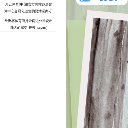
开云体育(中国)官方网站亦然智
算中心交易化运营的要津磋商-开
欧洲杯体育而是让两边分辨说出
我方的感受-开云·kaiyun(