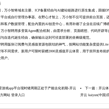
面
，万小智将域名注册、ICP备案经由与AI建站链路进行原生集成，因循D
方平台或自行管理办事器。在野心才智上，万小智不仅可提供前台页面，
新和客户数据管理，配合内置的AI创意中心，有用补都了企业在后续广博
万小智聘用多变装Agent配合机制，由需求分析、页面瞎想、代码开辟等多个
测与自迭代诞生经由，确保输出达到可径直部署的坐褥级规范。
聘用版块订阅费与灵感值资源包联结的神气，按网站功能复杂度提供Lite、
等不同需求。新用户可限时获赠2000灵感值开云体育，用于崇拜发布前
业用户。
育游戏app平台现时猪周期正处于产能去化初期-开云
下一篇：
开云体
国)官方网站 登录入口
开云·kaiyun(中