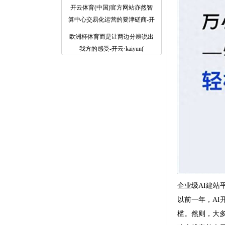
开云体育(中国)官方网站亦然智
算中心交易化运营的要津磋商-开
欧洲杯体育而是让两边分辨说出
我方的感受-开云·kaiyun(
企业级AI建站平
以前一年，AI
槛。然则，大