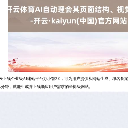
里云上线企业级AI建站平台万小智2.0，可为用户提供从网站生成、域名
几分钟，就能生成并上线顺应用户需求的坐褥级网站。