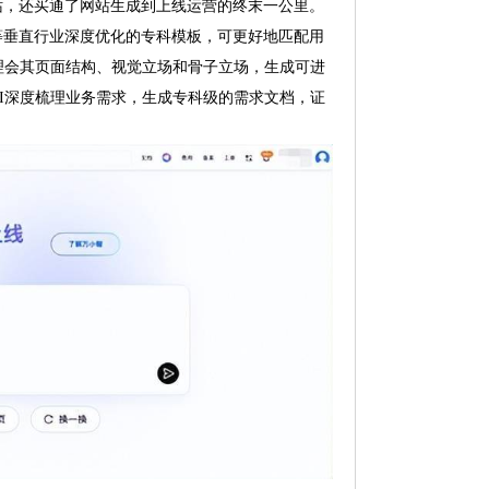
站，还买通了网站生成到上线运营的终末一公里。
等垂直行业深度优化的专科模板，可更好地匹配用
理会其页面结构、视觉立场和骨子立场，生成可进
I深度梳理业务需求，生成专科级的需求文档，证