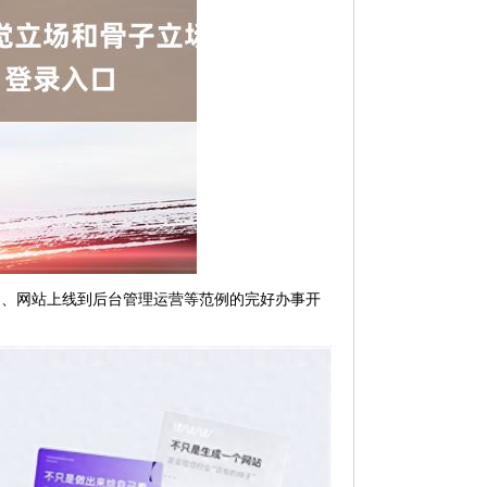
备案、网站上线到后台管理运营等范例的完好办事开