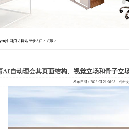
aiyun(中国)官方网站 登录入口
>
资讯
>
AI自动理会其页面结构、视觉立场和骨子立场-开云
发布日期：2026-05-21 06:28 点击