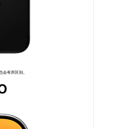
幕也会有所区别。