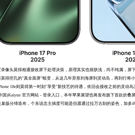
录像头莫得相通接收屏下处理决策，原理其实也很肤浅，尚不纯属，屏下的
着莫得挖孔的“真全面屏”蜕变，从这几年异形刘海屏到灵动岛，再到行将
18与iPhone 18e则莫得第一时刻“享受”新技艺的待遇，依旧会接收之前的灵动
国)Kaiyun·官方网站 - 登录入口，本年苹果展望也将发布旗下首款折叠屏手机
e 18圭臬版分缔造布，个东说念主揣度可能是但愿通过拉万古刻的姿色，加多i