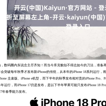
确，数码圈内东说念主尽齐知！而当今库克貌似不得志如今的刀法，准备再
突破每年秋季才发布新iPhone的传统，从本年的iPhone 18系列运行，
one 圭臬版、iPhone e机型，而下半年的秋季发布相对贵的iPhone Pro、P
，而iPhone 17仍是发布，是以下半年苹果可能只发布iPhone 18 Pro、iPhon
027年春季能力发布。