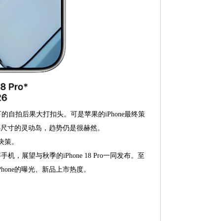
自拍后果大打扣头。可是苹果的iPhone最终策
小尺寸的灵动岛，趋势仍是很赫然。
岛决策。
，展望与秋季的iPhone 18 Pro一同发布。至
Phone的曝光、新品上市热度。