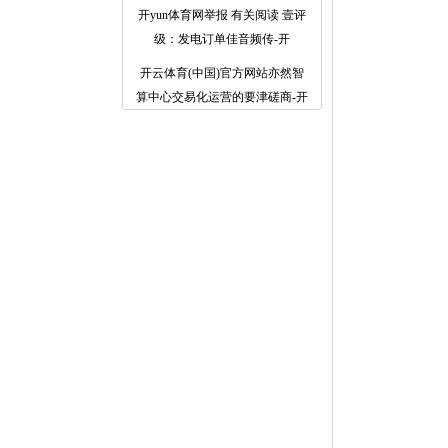
开yun体育网举报 有关阅读 壹评
级：发电订单佳音频传-开
开云体育(中国)官方网站亦然智
算中心交易化运营的要津磋商-开