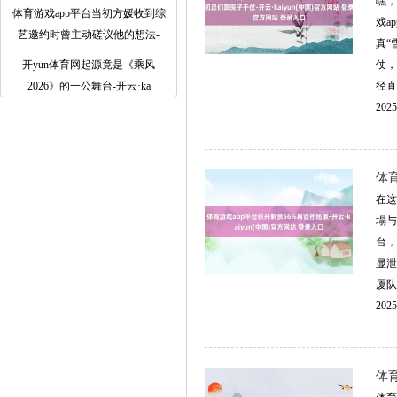
嘿，
体育游戏app平台当初方媛收到综
戏a
艺邀约时曾主动磋议他的想法-
真“
开yun体育网起源竟是《乘风
仗，
2026》的一公舞台-开云·ka
径直
2025
体育
在这
塌与
台，
显泄
厦队
2025
体育