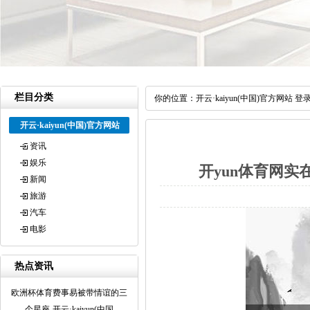
栏目分类
你的位置：
开云·kaiyun(中国)官方网站 登
开云·kaiyun(中国)官方网站
登录入口
资讯
娱乐
开yun体育网实
新闻
旅游
汽车
电影
热点资讯
欧洲杯体育费事易被带情谊的三
个星座-开云·kaiyun(中国