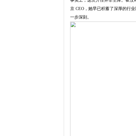
事实上，这次升任并非空降。霍汶希
京 CEO，她早已积蓄了深厚的
一步深刻。